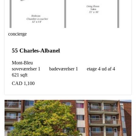
concierge
55 Charles-Albanel
Mont-Bleu
soveværelser 1
badeværelser 1
etage 4 ud af 4
621 sqft
CAD 1,100