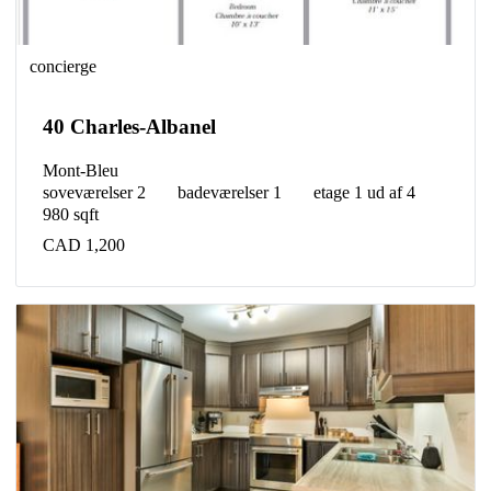
concierge
40 Charles-Albanel
Mont-Bleu
soveværelser 2
badeværelser 1
etage 1 ud af 4
980 sqft
CAD 1,200