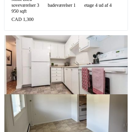
soveværelser 3
badeværelser 1
etage 4 ud af 4
950 sqft
CAD 1,300