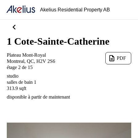
Akelius Residential Property AB
chevron_left
1 Cote-Sainte-Catherine
Plateau Mont-Royal
description
PDF
Montreal, QC, H2V 2S6
étage 2 de 15
studio
salles de bain 1
313.9 sqft
disponible à partir
de maintenant