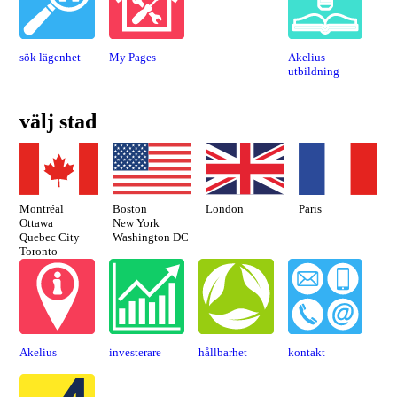
sök lägenhet
My Pages
Akelius
utbildning
välj stad
Montréal
Paris
London
Boston
Ottawa
New York
Quebec City
Washington DC
Toronto
Akelius
investerare
hållbarhet
kontakt